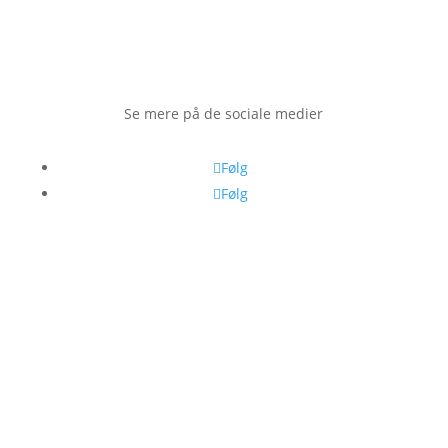
Se mere på de sociale medier
Følg
Følg
Forside
Presse
Rundvisning
Ledige
stillinger
Kontakt