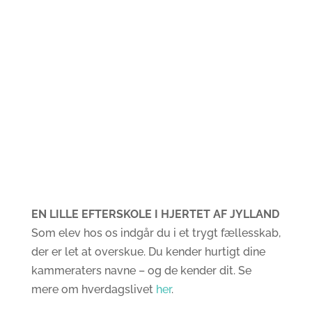
Forside
Presse
Rundvisning
Ledige
stillinger
Kontakt
EN LILLE EFTERSKOLE I HJERTET AF JYLLAND
Som elev hos os indgår du i et trygt fællesskab,
der er let at overskue. Du kender hurtigt dine
kammeraters navne – og de kender dit. Se
mere om hverdagslivet
her
.