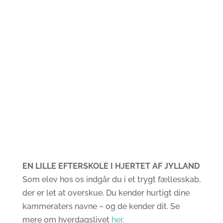
Forside
Presse
Rundvisning
Ledige
stillinger
Kontakt
EN LILLE EFTERSKOLE I HJERTET AF JYLLAND
Som elev hos os indgår du i et trygt fællesskab,
der er let at overskue. Du kender hurtigt dine
kammeraters navne – og de kender dit. Se
mere om hverdagslivet
her
.